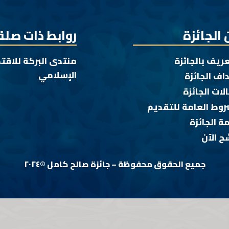
 الجائزة
روابط ذات صلة
عريف بالجائزة
منتدى البركة للاقت
الإسلامي
اف الجائزة
لات الجائزة
روط العامة للتقديم
ة الجائزة
ح الآن
جميع الحقوق محفوظة – جائزة صالح كامل ©٢٠٢٤