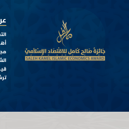
عن
الت
أهد
مجا
الش
قيم
ترش